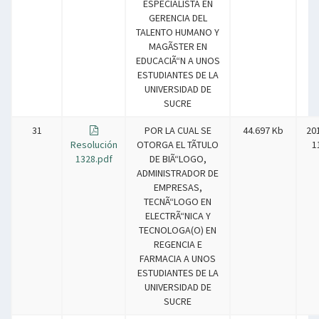
ESPECIALISTA EN
GERENCIA DEL
TALENTO HUMANO Y
MAGÃSTER EN
EDUCACIÃ“N A UNOS
ESTUDIANTES DE LA
UNIVERSIDAD DE
SUCRE
31
POR LA CUAL SE
44.697 Kb
20
Resolución
OTORGA EL TÃTULO
1
1328.pdf
DE BIÃ“LOGO,
ADMINISTRADOR DE
EMPRESAS,
TECNÃ“LOGO EN
ELECTRÃ“NICA Y
TECNOLOGA(O) EN
REGENCIA E
FARMACIA A UNOS
ESTUDIANTES DE LA
UNIVERSIDAD DE
SUCRE