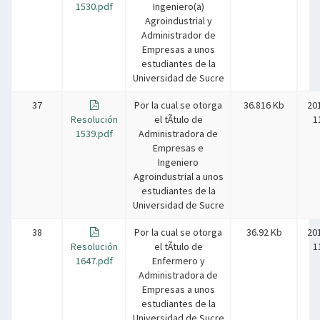
1530.pdf
Ingeniero(a)
Agroindustrial y
Administrador de
Empresas a unos
estudiantes de la
Universidad de Sucre
37
Por la cual se otorga
36.816 Kb
20
Resolución
el tÃ­tulo de
1
1539.pdf
Administradora de
Empresas e
Ingeniero
Agroindustrial a unos
estudiantes de la
Universidad de Sucre
38
Por la cual se otorga
36.92 Kb
20
Resolución
el tÃ­tulo de
1
1647.pdf
Enfermero y
Administradora de
Empresas a unos
estudiantes de la
Universidad de Sucre