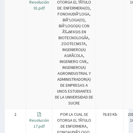
Resolución
OTORGA EL TÃTULO
1
01.pdf
DE: ENFERMERA(O),
FONOAUDIÃ“LOGA,
BIÃ“LOGA(O),
BIÃ“LOGO(A) CON
Ã‰NFASIS EN
BIOTECNOLOGÃA,
ZOOTECNISTA,
INGENIERO(A)
AGRÃCOLA,
INGENIERO CIVIL,
INGENIERO(A)
AGROINDUSTRIAL Y
ADMINISTRADOR(A)
DE EMPRESAS A
UNOS ESTUDIANTES
DE LA UNIVERSIDAD DE
SUCRE
2
POR LA CUAL SE
76.83 Kb
20
Resolución
OTORGA EL TÃTULO
1
17.pdf
DE ENFERMERA,
FONOAUDIÃ“LOGO,