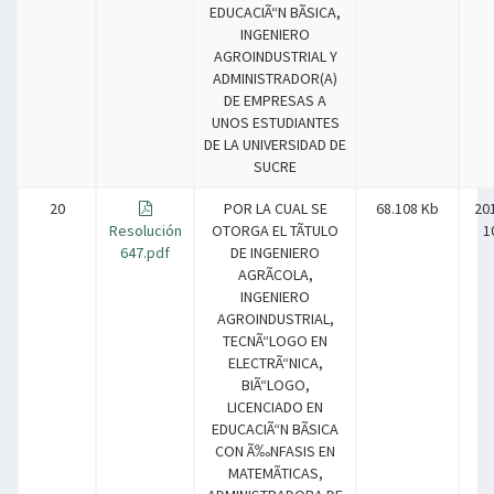
EDUCACIÃ“N BÃSICA,
INGENIERO
AGROINDUSTRIAL Y
ADMINISTRADOR(A)
DE EMPRESAS A
UNOS ESTUDIANTES
DE LA UNIVERSIDAD DE
SUCRE
20
POR LA CUAL SE
68.108 Kb
20
Resolución
OTORGA EL TÃTULO
1
647.pdf
DE INGENIERO
AGRÃCOLA,
INGENIERO
AGROINDUSTRIAL,
TECNÃ“LOGO EN
ELECTRÃ“NICA,
BIÃ“LOGO,
LICENCIADO EN
EDUCACIÃ“N BÃSICA
CON Ã‰NFASIS EN
MATEMÃTICAS,