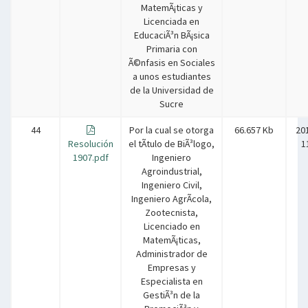
MatemÃ¡ticas y
Licenciada en
EducaciÃ³n BÃ¡sica
Primaria con
Ã©nfasis en Sociales
a unos estudiantes
de la Universidad de
Sucre
44
Por la cual se otorga
66.657 Kb
20
Resolución
el tÃ­tulo de BiÃ³logo,
1
1907.pdf
Ingeniero
Agroindustrial,
Ingeniero Civil,
Ingeniero AgrÃ­cola,
Zootecnista,
Licenciado en
MatemÃ¡ticas,
Administrador de
Empresas y
Especialista en
GestiÃ³n de la