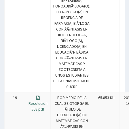
ENFERMERA,
FONOAUDIÃ“LOGA(O),
TECNÃ“LOGO(A) EN
REGENCIA DE
FARMACIA, BIÃ“LOGA
CON Ã‰NFASIS EN
BIOTECNOLOGÃA,
BIÃ“LOGO(A),
LICENCIADO(A) EN
EDUCACIÃ“N BÃSICA
CON Ã‰NFASIS EN
MATEMÃTICAS Y
ZOOTECNISTA A
UNOS ESTUDIANTES
DE LA UNIVERSIDAD DE
SUCRE
19
POR MEDIO DE LA
65.853 Kb
20
Resolución
CUAL SE OTORGA EL
1
508.pdf
TÃTULO DE
LICENCIADO(A) EN
MATEMÃTICAS CON
Ã‰NFASIS EN