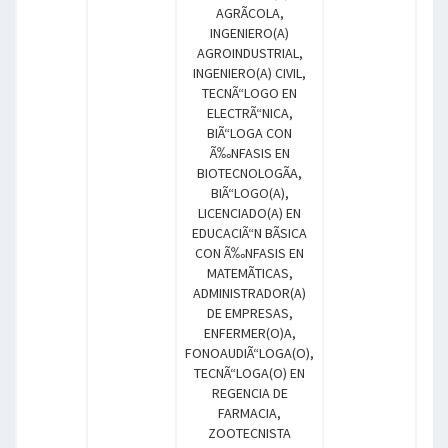
AGRÃCOLA,
INGENIERO(A)
AGROINDUSTRIAL,
INGENIERO(A) CIVIL,
TECNÃ“LOGO EN
ELECTRÃ“NICA,
BIÃ“LOGA CON
Ã‰NFASIS EN
BIOTECNOLOGÃA,
BIÃ“LOGO(A),
LICENCIADO(A) EN
EDUCACIÃ“N BÃSICA
CON Ã‰NFASIS EN
MATEMÃTICAS,
ADMINISTRADOR(A)
DE EMPRESAS,
ENFERMER(O)A,
FONOAUDIÃ“LOGA(O),
TECNÃ“LOGA(O) EN
REGENCIA DE
FARMACIA,
ZOOTECNISTA