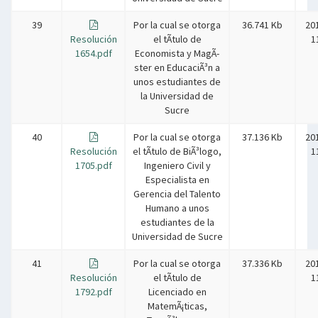
39
Por la cual se otorga
36.741 Kb
20
Resolución
el tÃ­tulo de
1
1654.pdf
Economista y MagÃ­
ster en EducaciÃ³n a
unos estudiantes de
la Universidad de
Sucre
40
Por la cual se otorga
37.136 Kb
20
Resolución
el tÃ­tulo de BiÃ³logo,
1
1705.pdf
Ingeniero Civil y
Especialista en
Gerencia del Talento
Humano a unos
estudiantes de la
Universidad de Sucre
41
Por la cual se otorga
37.336 Kb
20
Resolución
el tÃ­tulo de
1
1792.pdf
Licenciado en
MatemÃ¡ticas,