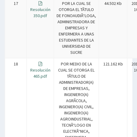
17
POR LA CUAL SE
44.502 Kb
20
Resolución
OTORGA EL TÃTULO
1
350.pdf
DE FONOAUDIÃ“LOGA,
ADMINISTRADORA DE
EMPRESAS Y
ENFERMERA A UNAS
ESTUDIANTES DE LA
UNIVERSIDAD DE
SUCRE
18
POR MEDIO DE LA
121.162 Kb
20
Resolución
CUAL SE OTORGA EL
1
465.pdf
TÃTULO DE
ADMINISTRADOR(A)
DE EMPRESAS,
INGENIERO(A)
AGRÃCOLA,
INGENIERO(A) CIVIL,
INGENIERO(A)
AGROINDUSTRIAL,
TECNÃ“LOGO EN
ELECTRÃ“NICA,