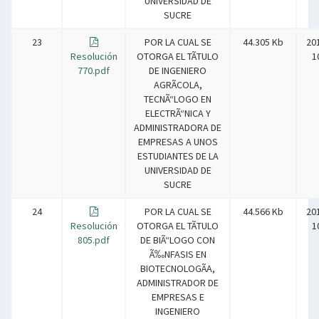
UNIVERSIDAD DE
SUCRE
23
POR LA CUAL SE
44.305 Kb
20
Resolución
OTORGA EL TÃTULO
1
770.pdf
DE INGENIERO
AGRÃCOLA,
TECNÃ“LOGO EN
ELECTRÃ“NICA Y
ADMINISTRADORA DE
EMPRESAS A UNOS
ESTUDIANTES DE LA
UNIVERSIDAD DE
SUCRE
24
POR LA CUAL SE
44.566 Kb
20
Resolución
OTORGA EL TÃTULO
1
805.pdf
DE BIÃ“LOGO CON
Ã‰NFASIS EN
BIOTECNOLOGÃA,
ADMINISTRADOR DE
EMPRESAS E
INGENIERO