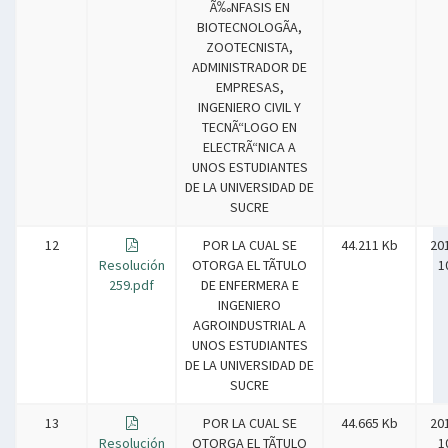
Ã‰NFASIS EN
BIOTECNOLOGÃA,
ZOOTECNISTA,
ADMINISTRADOR DE
EMPRESAS,
INGENIERO CIVIL Y
TECNÃ“LOGO EN
ELECTRÃ“NICA A
UNOS ESTUDIANTES
DE LA UNIVERSIDAD DE
SUCRE
12
POR LA CUAL SE
44.211 Kb
20
Resolución
OTORGA EL TÃTULO
1
259.pdf
DE ENFERMERA E
INGENIERO
AGROINDUSTRIAL A
UNOS ESTUDIANTES
DE LA UNIVERSIDAD DE
SUCRE
13
POR LA CUAL SE
44.665 Kb
20
Resolución
OTORGA EL TÃTULO
1