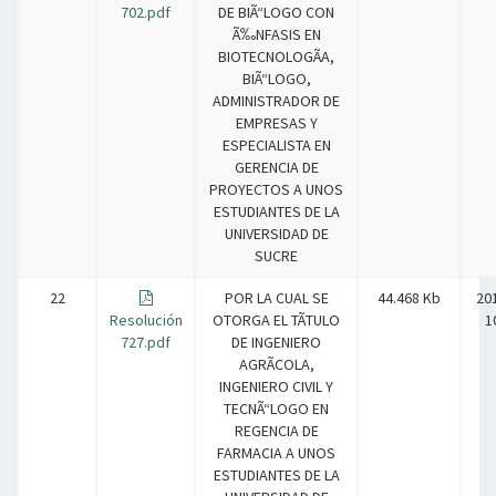
702.pdf
DE BIÃ“LOGO CON
Ã‰NFASIS EN
BIOTECNOLOGÃA,
BIÃ“LOGO,
ADMINISTRADOR DE
EMPRESAS Y
ESPECIALISTA EN
GERENCIA DE
PROYECTOS A UNOS
ESTUDIANTES DE LA
UNIVERSIDAD DE
SUCRE
22
POR LA CUAL SE
44.468 Kb
20
Resolución
OTORGA EL TÃTULO
1
727.pdf
DE INGENIERO
AGRÃCOLA,
INGENIERO CIVIL Y
TECNÃ“LOGO EN
REGENCIA DE
FARMACIA A UNOS
ESTUDIANTES DE LA