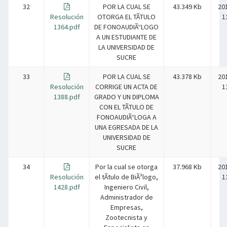
32
POR LA CUAL SE
43.349 Kb
20
Resolución
OTORGA EL TÃTULO
1
1364.pdf
DE FONOAUDIÃ“LOGO
A UN ESTUDIANTE DE
LA UNIVERSIDAD DE
SUCRE
33
POR LA CUAL SE
43.378 Kb
20
Resolución
CORRIGE UN ACTA DE
1
1388.pdf
GRADO Y UN DIPLOMA
CON EL TÃTULO DE
FONOAUDIÃ“LOGA A
UNA EGRESADA DE LA
UNIVERSIDAD DE
SUCRE
34
Por la cual se otorga
37.968 Kb
20
Resolución
el tÃ­tulo de BiÃ³logo,
1
1428.pdf
Ingeniero Civil,
Administrador de
Empresas,
Zootecnista y