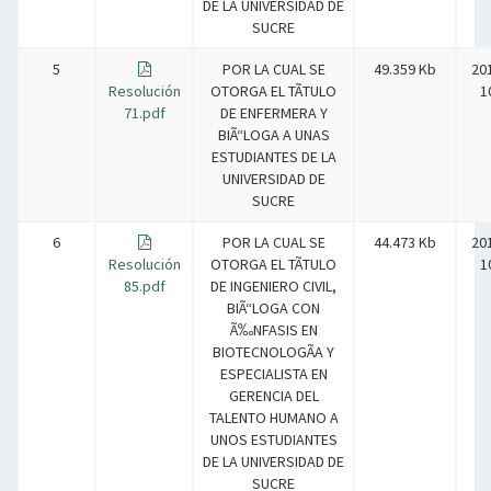
DE LA UNIVERSIDAD DE
SUCRE
5
POR LA CUAL SE
49.359 Kb
20
Resolución
OTORGA EL TÃTULO
1
71.pdf
DE ENFERMERA Y
BIÃ“LOGA A UNAS
ESTUDIANTES DE LA
UNIVERSIDAD DE
SUCRE
6
POR LA CUAL SE
44.473 Kb
20
Resolución
OTORGA EL TÃTULO
1
85.pdf
DE INGENIERO CIVIL,
BIÃ“LOGA CON
Ã‰NFASIS EN
BIOTECNOLOGÃA Y
ESPECIALISTA EN
GERENCIA DEL
TALENTO HUMANO A
UNOS ESTUDIANTES
DE LA UNIVERSIDAD DE
SUCRE