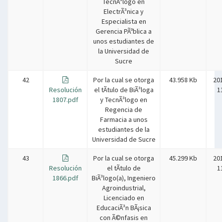
TecnÃ³logo en
ElectrÃ³nica y
Especialista en
Gerencia PÃºblica a
unos estudiantes de
la Universidad de
Sucre
42
Por la cual se otorga
43.958 Kb
20
Resolución
el tÃ­tulo de BiÃ³loga
1
1807.pdf
y TecnÃ³logo en
Regencia de
Farmacia a unos
estudiantes de la
Universidad de Sucre
43
Por la cual se otorga
45.299 Kb
20
Resolución
el tÃ­tulo de
1
1866.pdf
BiÃ³logo(a), Ingeniero
Agroindustrial,
Licenciado en
EducaciÃ³n BÃ¡sica
con Ã©nfasis en