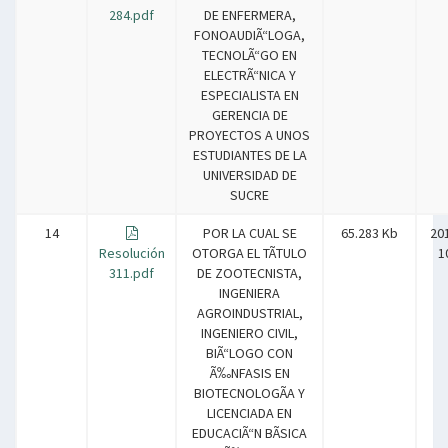
284.pdf
DE ENFERMERA,
FONOAUDIÃ“LOGA,
TECNOLÃ“GO EN
ELECTRÃ“NICA Y
ESPECIALISTA EN
GERENCIA DE
PROYECTOS A UNOS
ESTUDIANTES DE LA
UNIVERSIDAD DE
SUCRE
14
POR LA CUAL SE
65.283 Kb
20
Resolución
OTORGA EL TÃTULO
1
311.pdf
DE ZOOTECNISTA,
INGENIERA
AGROINDUSTRIAL,
INGENIERO CIVIL,
BIÃ“LOGO CON
Ã‰NFASIS EN
BIOTECNOLOGÃA Y
LICENCIADA EN
EDUCACIÃ“N BÃSICA