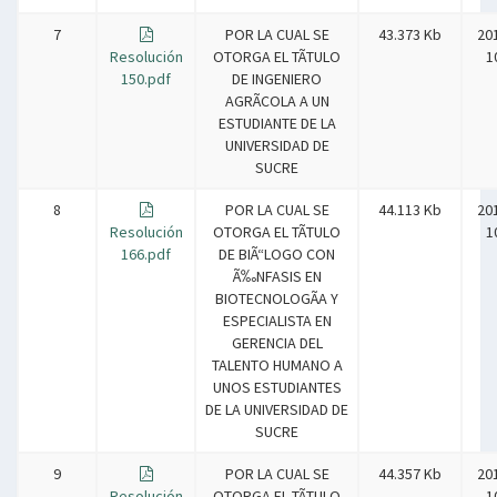
7
POR LA CUAL SE
43.373 Kb
20
Resolución
OTORGA EL TÃTULO
1
150.pdf
DE INGENIERO
AGRÃCOLA A UN
ESTUDIANTE DE LA
UNIVERSIDAD DE
SUCRE
8
POR LA CUAL SE
44.113 Kb
20
Resolución
OTORGA EL TÃTULO
1
166.pdf
DE BIÃ“LOGO CON
Ã‰NFASIS EN
BIOTECNOLOGÃA Y
ESPECIALISTA EN
GERENCIA DEL
TALENTO HUMANO A
UNOS ESTUDIANTES
DE LA UNIVERSIDAD DE
SUCRE
9
POR LA CUAL SE
44.357 Kb
20
Resolución
OTORGA EL TÃTULO
1