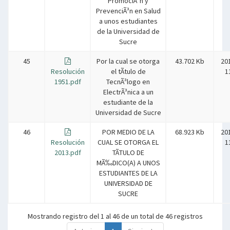
PromociÃ³n y
PrevenciÃ³n en Salud
a unos estudiantes
de la Universidad de
Sucre
45
Por la cual se otorga
43.702 Kb
20
Resolución
el tÃ­tulo de
1
1951.pdf
TecnÃ³logo en
ElectrÃ³nica a un
estudiante de la
Universidad de Sucre
46
POR MEDIO DE LA
68.923 Kb
20
Resolución
CUAL SE OTORGA EL
1
2013.pdf
TÃTULO DE
MÃ‰DICO(A) A UNOS
ESTUDIANTES DE LA
UNIVERSIDAD DE
SUCRE
Mostrando registro del 1 al 46 de un total de 46 registros