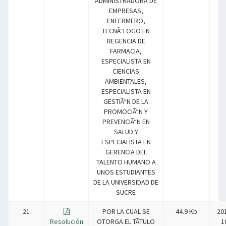
ADMINISTRADORA DE
EMPRESAS,
ENFERMERO,
TECNÃ“LOGO EN
REGENCIA DE
FARMACIA,
ESPECIALISTA EN
CIENCIAS
AMBIENTALES,
ESPECIALISTA EN
GESTIÃ“N DE LA
PROMOCIÃ“N Y
PREVENCIÃ“N EN
SALUD Y
ESPECIALISTA EN
GERENCIA DEL
TALENTO HUMANO A
UNOS ESTUDIANTES
DE LA UNIVERSIDAD DE
SUCRE
21
POR LA CUAL SE
44.9 Kb
20
Resolución
OTORGA EL TÃTULO
1