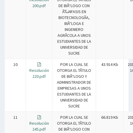
200.pdf
DE BIÃ“LOGO CON
Ã‰NFASIS EN
BIOTECNOLOGÃA,
BIÃ“LOGA E
INGENIERO
AGRÃCOLA A UNOS
ESTUDIANTES DE LA
UNIVERSIDAD DE
SUCRE
10
POR LA CUAL SE
43.914 Kb
20
Resolución
OTORGA EL TÃTULO
1
220.pdf
DE BIÃ“LOGO Y
ADMINISTRADOR DE
EMPRESAS A UNOS
ESTUDIANTES DE LA
UNIVERSIDAD DE
SUCRE
11
POR LA CUAL SE
66.819 Kb
20
Resolución
OTORGA EL TÃTULO
1
245.pdf
DE BIÃ“LOGO CON