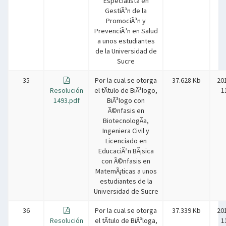
Especialista en
GestiÃ³n de la
PromociÃ³n y
PrevenciÃ³n en Salud
a unos estudiantes
de la Universidad de
Sucre
35
Por la cual se otorga
37.628 Kb
20
Resolución
el tÃ­tulo de BiÃ³logo,
1
1493.pdf
BiÃ³logo con
Ã©nfasis en
BiotecnologÃ­a,
Ingeniera Civil y
Licenciado en
EducaciÃ³n BÃ¡sica
con Ã©nfasis en
MatemÃ¡ticas a unos
estudiantes de la
Universidad de Sucre
36
Por la cual se otorga
37.339 Kb
20
Resolución
el tÃ­tulo de BiÃ³loga,
1