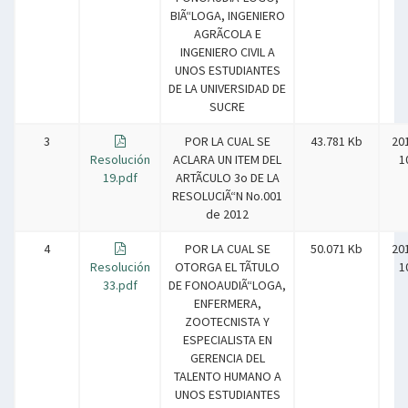
BIÃ“LOGA, INGENIERO
AGRÃCOLA E
INGENIERO CIVIL A
UNOS ESTUDIANTES
DE LA UNIVERSIDAD DE
SUCRE
3
POR LA CUAL SE
43.781 Kb
20
Resolución
ACLARA UN ITEM DEL
1
19.pdf
ARTÃCULO 3o DE LA
RESOLUCIÃ“N No.001
de 2012
4
POR LA CUAL SE
50.071 Kb
20
Resolución
OTORGA EL TÃTULO
1
33.pdf
DE FONOAUDIÃ“LOGA,
ENFERMERA,
ZOOTECNISTA Y
ESPECIALISTA EN
GERENCIA DEL
TALENTO HUMANO A
UNOS ESTUDIANTES