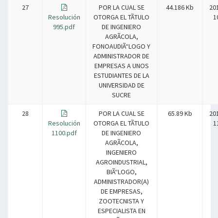
27
POR LA CUAL SE
44.186 Kb
20
Resolución
OTORGA EL TÃTULO
1
995.pdf
DE INGENIERO
AGRÃCOLA,
FONOAUDIÃ“LOGO Y
ADMINISTRADOR DE
EMPRESAS A UNOS
ESTUDIANTES DE LA
UNIVERSIDAD DE
SUCRE
28
POR LA CUAL SE
65.89 Kb
20
Resolución
OTORGA EL TÃTULO
1
1100.pdf
DE INGENIERO
AGRÃCOLA,
INGENIERO
AGROINDUSTRIAL,
BIÃ“LOGO,
ADMINISTRADOR(A)
DE EMPRESAS,
ZOOTECNISTA Y
ESPECIALISTA EN