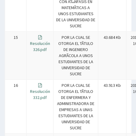
CON Ã‰NFASIS EN
MATEMÃTICAS A
UNOS ESTUDIANTES
DE LA UNIVERSIDAD DE
SUCRE
15
POR LA CUAL SE
43.684 Kb
20
Resolución
OTORGA EL TÃTULO
1
326.pdf
DE INGENIERO
AGRÃCOLA A UNOS
ESTUDIANTES DE LA
UNIVERSIDAD DE
SUCRE
16
POR LA CUAL SE
43.913 Kb
20
Resolución
OTORGA EL TÃTULO
1
332.pdf
DE ENFERMERA Y
ADMINISTRADORA DE
EMPRESAS A UNAS
ESTUDIANTES DE LA
UNIVERSIDAD DE
SUCRE