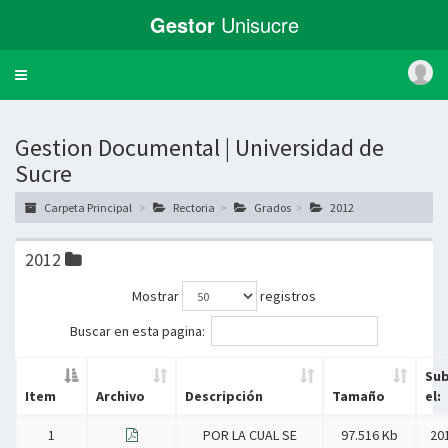
Gestor
Unisucre
Toggle
navigation
Gestion Documental | Universidad de
Sucre
Carpeta Principal
Rectoria
Grados
2012
2012
Mostrar
registros
Buscar en esta pagina:
Sub
Item
Archivo
Descripción
Tamaño
el:
1
POR LA CUAL SE
97.516 Kb
20