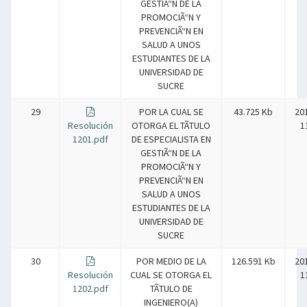
GESTIÃ“N DE LA
PROMOCIÃ“N Y
PREVENCIÃ“N EN
SALUD A UNOS
ESTUDIANTES DE LA
UNIVERSIDAD DE
SUCRE
29
POR LA CUAL SE
43.725 Kb
20
Resolución
OTORGA EL TÃTULO
1
1201.pdf
DE ESPECIALISTA EN
GESTIÃ“N DE LA
PROMOCIÃ“N Y
PREVENCIÃ“N EN
SALUD A UNOS
ESTUDIANTES DE LA
UNIVERSIDAD DE
SUCRE
30
POR MEDIO DE LA
126.591 Kb
20
Resolución
CUAL SE OTORGA EL
1
1202.pdf
TÃTULO DE
INGENIERO(A)