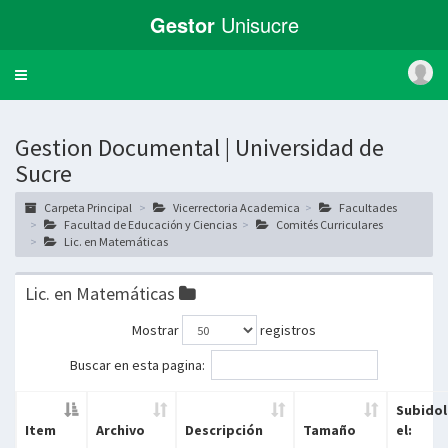
Gestor
Unisucre
Toggle
navigation
Gestion Documental | Universidad de
Sucre
Carpeta Principal
Vicerrectoria Academica
Facultades
Facultad de Educación y Ciencias
Comités Curriculares
Lic. en Matemáticas
Lic. en Matemáticas
Mostrar
registros
Buscar en esta pagina:
Subidol
Item
Archivo
Descripción
Tamaño
el: