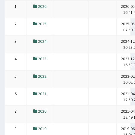
1
2026
2026-05
16:41:
2
2025
2025-05
07:59:
3
2024
2024-12
20:28:
4
2023
2023-12
16:58:
5
2022
2023-02
10:02:
6
2021
2021-04
12:59:
7
2020
2021-04
12:49:
8
2019
2019-06
11:04: