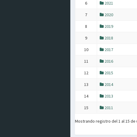
6
2021
7
2020
8
2019
9
2018
10
2017
11
2016
12
2015
13
2014
14
2013
15
2011
Mostrando registro del 1 al 15 de 