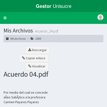
Gestor
Unisucre
Toggle
navigation
Mis Archivos
Acuerdo_04.pdf
Mis Archivos
2005
Descargar
Copiar enlace
Visualizar
Acuerdo 04.pdf
Por medio del cual se concede
aÃ±o SabÃ¡tico a la profesora
Carmen Payares Payares