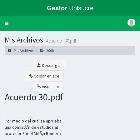
Gestor
Unisucre
Toggle
navigation
Mis Archivos
Acuerdo_30.pdf
Mis Archivos
2000
Descargar
Copiar enlace
Visualizar
Acuerdo 30.pdf
Por medio del cual se aprueba
una comisiÃ³n de estudios al
profesor Euriel MillÃ¡n Romero