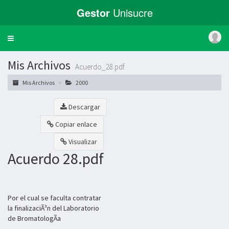
Gestor
Unisucre
Toggle
navigation
Mis Archivos
Acuerdo_28.pdf
Mis Archivos
2000
Descargar
Copiar enlace
Visualizar
Acuerdo 28.pdf
Por el cual se faculta contratar
la finalizaciÃ³n del Laboratorio
de BromatologÃ­a