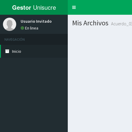
Gestor
Unisucre
Toggle
navigation
Mis Archivos
Usuario Invitado
Acuerdo_03
En linea
NAVEGACIÓN
Inicio