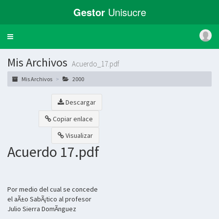
Gestor
Unisucre
Toggle
navigation
Mis Archivos
Acuerdo_17.pdf
Mis Archivos
2000
Descargar
Copiar enlace
Visualizar
Acuerdo 17.pdf
Por medio del cual se concede
el aÃ±o SabÃ¡tico al profesor
Julio Sierra DomÃ­nguez