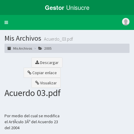
Gestor
Unisucre
Toggle
navigation
Mis Archivos
Acuerdo_03.pdf
Mis Archivos
2005
Descargar
Copiar enlace
Visualizar
Acuerdo 03.pdf
Por medio del cual se modifica
el ArtÃ­culo 3Âº del Acuerdo 23
del 2004