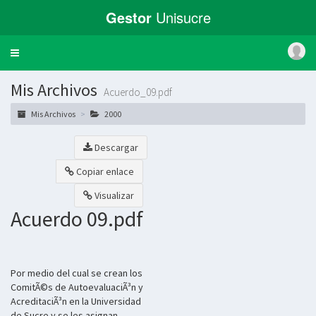
Gestor
Unisucre
Toggle
navigation
Mis Archivos
Acuerdo_09.pdf
Mis Archivos
2000
Descargar
Copiar enlace
Visualizar
Acuerdo 09.pdf
Por medio del cual se crean los
ComitÃ©s de AutoevaluaciÃ³n y
AcreditaciÃ³n en la Universidad
de Sucre y se les asignan