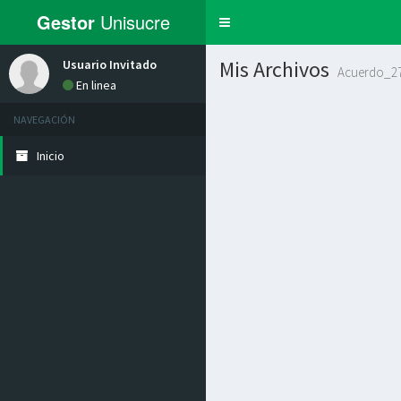
Gestor
Unisucre
Toggle
navigation
Mis Archivos
Usuario Invitado
Acuerdo_27
En linea
NAVEGACIÓN
Inicio