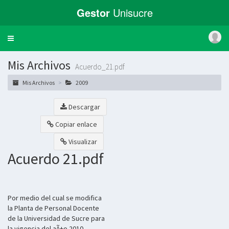
Gestor
Unisucre
Toggle
navigation
Mis Archivos
Acuerdo_21.pdf
Mis Archivos
2009
Descargar
Copiar enlace
Visualizar
Acuerdo 21.pdf
Por medio del cual se modifica
la Planta de Personal Docente
de la Universidad de Sucre para
la vigencia del aÃ±o 2010