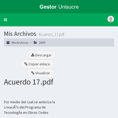
Gestor
Unisucre
Toggle
navigation
Mis Archivos
Acuerdo_17.pdf
Mis Archivos
2005
Descargar
Copiar enlace
Visualizar
Acuerdo 17.pdf
Por medio del cual se autoriza la
creaciÃ³n del Programa de
TecnologÃ­a en Obras Civiles