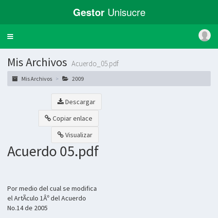
Gestor
Unisucre
Toggle
navigation
Mis Archivos
Acuerdo_05.pdf
Mis Archivos
2009
Descargar
Copiar enlace
Visualizar
Acuerdo 05.pdf
Por medio del cual se modifica
el ArtÃ­culo 1Âº del Acuerdo
No.14 de 2005