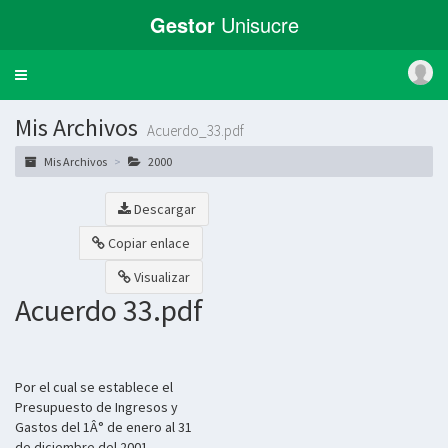
Gestor
Unisucre
Toggle
navigation
Mis Archivos
Acuerdo_33.pdf
Mis Archivos
2000
Descargar
Copiar enlace
Visualizar
Acuerdo 33.pdf
Por el cual se establece el
Presupuesto de Ingresos y
Gastos del 1Â° de enero al 31
de diciembre del 2001