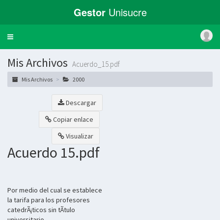
Gestor
Unisucre
Toggle
navigation
Mis Archivos
Acuerdo_15.pdf
Mis Archivos
2000
Descargar
Copiar enlace
Visualizar
Acuerdo 15.pdf
Por medio del cual se establece
la tarifa para los profesores
catedrÃ¡ticos sin tÃ­tulo
universitario