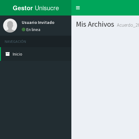
Gestor
Unisucre
Toggle
navigation
Mis Archivos
Usuario Invitado
Acuerdo_26
En linea
NAVEGACIÓN
Inicio